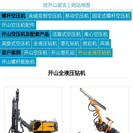
|
给开山留言
网站地图
螺杆空压机
永磁变频空压机
移动空压机
固定式螺杆空压机
开山空压机配件
开山空压机及配套产品
活塞式空压机
离心空压机
涡旋式空压机
全液压钻机
潜孔钻机
凿岩机
风镐
客户案例
开山空压机
开山潜孔钻
开山全液压钻机
开山螺杆膨胀机
开山全液压钻机